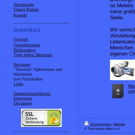
Vereinsziele
ist Meletis
Unsere Partner
seine größ
Kontakt
Seele.
Wir wünsch
SONSTIGES
Vorstellung
Tierpost
Lebensabsc
Tiergeburtstage
Menschen m
Bildergalerie
eigenen Ch
Tiere helfen Menschen
Horizonte
"Tierische" Aphorismen und
Weisheiten
zum Nachdenken
Links
Mel
MP3
Datenschutzerklärung
Impressum
Disclaimer
Druckversion
|
Sitemap
© Tierfreunde Athen e.V.