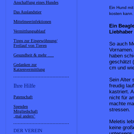
Anschaffung eines Hundes
Ein Hund m
Das Auslandstier
kosten kann.
Mittelmeerinfektionen
Ein Beagle
Liebhaber
Vermittlungsablauf
Tipps zur Eingewöhnung/
So auch Me
Freilauf von Tieren
Vornamen. 
haben schie
Gesundheit & mehr .....
geschätzt 
Gedanken zur
cm und wie
Katzenvermittlung
Sein Alter
Ihre Hilfe
freudig lau
kastriert. 
nicht für a
Patenschaft
machte man
Spenden
stressen.
Mitgliedschaft
„mal anders"
Meletis leb
keine große
DER VEREIN
unterwegs 