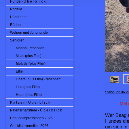
Hunde - Ü b e r b l i c k
Notfälle
Hündinnen
Rüden
Welpen und Junghunde
Senioren
Moana - reserviert
Milas (plus Film)
Meletis (plus Film)
Ellie
Chara (plus Film) - reserviert
Lisa (plus Film)
Stand: 22.06.2
Hope (plus Film)
K a t z e n - Ü b e r b l i c k
Mel
Patenschaftstiere - Ü b e r b l i c k
Wer Beagle
Urlaubsimpressionen 2026
Hundes die
Glücklich vermittelt 2026
um sich in