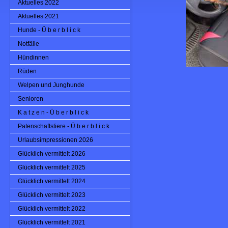
Aktuelles 2022
Aktuelles 2021
Hunde - Ü b e r b l i c k
Notfälle
Hündinnen
Rüden
Welpen und Junghunde
Senioren
K a t z e n - Ü b e r b l i c k
Patenschaftstiere - Ü b e r b l i c k
Urlaubsimpressionen 2026
Glücklich vermittelt 2026
Glücklich vermittelt 2025
Glücklich vermittelt 2024
Glücklich vermittelt 2023
Glücklich vermittelt 2022
Glücklich vermittelt 2021