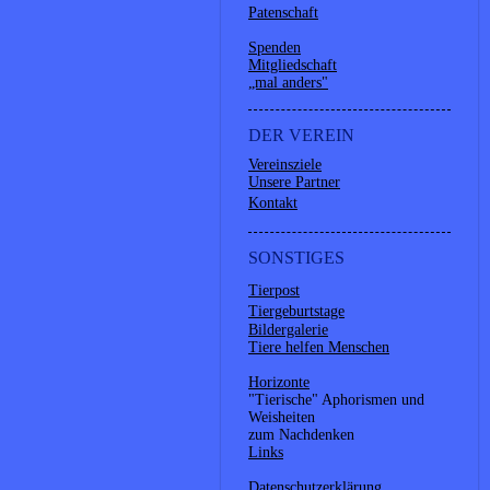
Patenschaft
Spenden
Mitgliedschaft
„mal anders"
DER VEREIN
Vereinsziele
Unsere Partner
Kontakt
SONSTIGES
Tierpost
Tiergeburtstage
Bildergalerie
Tiere helfen Menschen
Horizonte
"Tierische" Aphorismen und
Weisheiten
zum Nachdenken
Links
Datenschutzerklärung