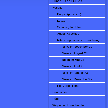
Hunde - Ü b e r b l i c k
Notfälle
Puppet (plus Film)
Lukas
Scooby (plus Film)
Agapi - Abschied
Nikos' unglaubliche Entwicklung
Nikos im November '23
Nikos im August '23
Nikos im Mai '23
Nikos im April '23
Nikos im Januar '23
Nikos im Dezember '22
Perry (plus Film)
Hündinnen
Rüden
Welpen und Junghunde