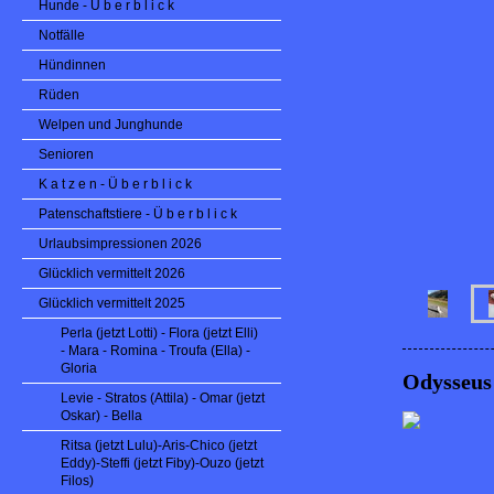
Hunde - Ü b e r b l i c k
Notfälle
Hündinnen
Rüden
Welpen und Junghunde
Senioren
K a t z e n - Ü b e r b l i c k
Patenschaftstiere - Ü b e r b l i c k
Urlaubsimpressionen 2026
Glücklich vermittelt 2026
Glücklich vermittelt 2025
Perla (jetzt Lotti) - Flora (jetzt Elli)
- Mara - Romina - Troufa (Ella) -
Gloria
Odysseus
Levie - Stratos (Attila) - Omar (jetzt
Oskar) - Bella
Ritsa (jetzt Lulu)-Aris-Chico (jetzt
Eddy)-Steffi (jetzt Fiby)-Ouzo (jetzt
Filos)