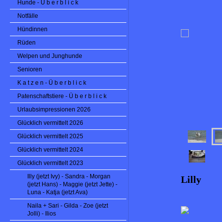
Hunde - Ü b e r b l i c k
Notfälle
Hündinnen
Rüden
Welpen und Junghunde
Senioren
K a t z e n - Ü b e r b l i c k
Patenschaftstiere - Ü b e r b l i c k
Urlaubsimpressionen 2026
Glücklich vermittelt 2026
Glücklich vermittelt 2025
Glücklich vermittelt 2024
Glücklich vermittelt 2023
Illy (jetzt Ivy) - Sandra - Morgan
Lilly
(jetzt Hans) - Maggie (jetzt Jette) -
Luna - Katja (jetzt Ava)
Naila + Sari - Gilda - Zoe (jetzt
Jolli) - Ilios